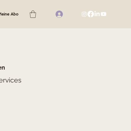
eine Abo
en
ervices