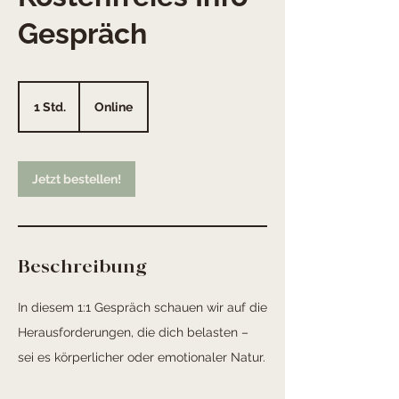
Gespräch
1 Std.
1
Online
S
t
d
Jetzt bestellen!
Beschreibung
In diesem 1:1 Gespräch schauen wir auf die
Herausforderungen, die dich belasten –
sei es körperlicher oder emotionaler Natur.